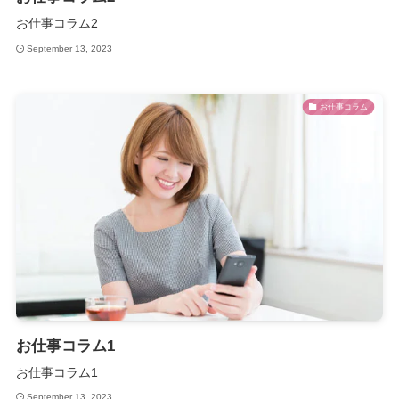
お仕事コラム2
September 13, 2023
お仕事コラム
お仕事コラム1
お仕事コラム1
September 13, 2023