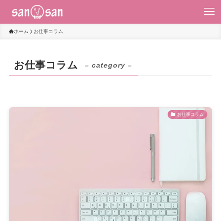
ホーム
お仕事コラム
お仕事コラム
– category –
お仕事コラム