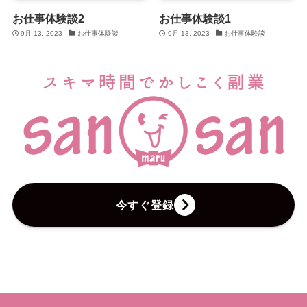
お仕事体験談2
お仕事体験談1
9月 13, 2023
お仕事体験談
9月 13, 2023
お仕事体験談
今すぐ登録